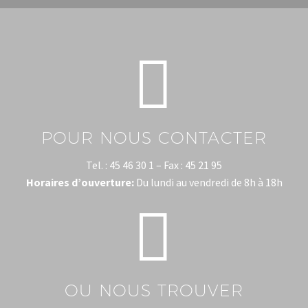


POUR NOUS CONTACTER
Tel. : 45 46 30 1 – Fax : 45 21 95
Horaires d’ouverture:
Du lundi au vendredi de 8h à 18h


OU NOUS TROUVER