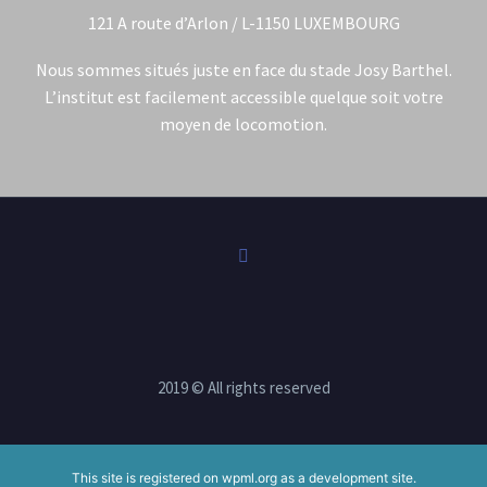
121 A route d’Arlon / L-1150 LUXEMBOURG
Nous sommes situés juste en face du stade Josy Barthel.
L’institut est facilement accessible quelque soit votre
moyen de locomotion.
2019 © All rights reserved
This site is registered on
wpml.org
as a development site.